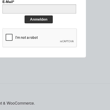
E-Mail*
Anmelden
front & WooCommerce
.