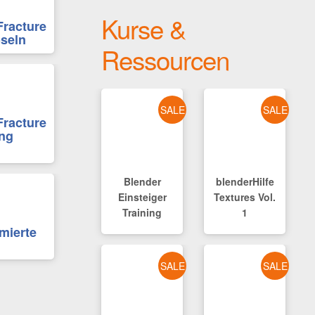
Kurse &
Fracture
öseln
Ressourcen
SALE
SALE
Fracture
ng
Blender
blenderHilfe
Einsteiger
Textures Vol.
Training
1
imierte
SALE
SALE