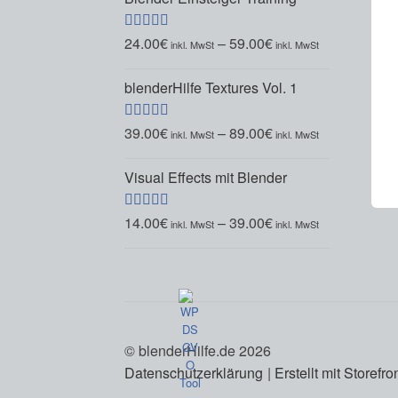
24.00
€
–
59.00
€
Bewertet mit
5.00
von 5
blenderHilfe Textures Vol. 1
39.00
€
–
89.00
€
Bewertet mit
5.00
von 5
Visual Effects mit Blender
14.00
€
–
39.00
€
Bewertet mit
5.00
von 5
© blenderHilfe.de 2026
Datenschutzerklärung
Erstellt mit Store