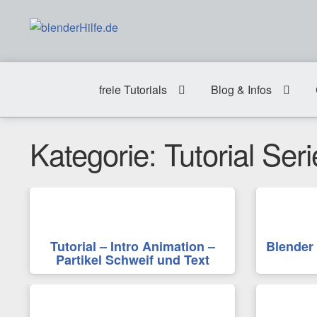
Zur
Zum
Navigation
Inhalt
springen
springen
freie Tutorials
Blog & Infos
Kategorie:
Tutorial Ser
Tutorial – Intro Animation –
Blender 
Partikel Schweif und Text