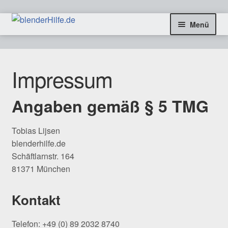
Zur
Zum
Menü
Navigation
Inhalt
springen
springen
freie Tutorials
Impressum
Blog & Infos
Angaben gemäß § 5 TMG
Coaching & Aufträge
Kontakt
Tobias Lijsen
blenderhilfe.de
Schäftlarnstr. 164
SHOP
81371 München
Kontakt
Telefon: +49 (0) 89 2032 8740