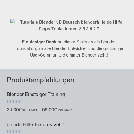
Ein riesiger Dank
an dieser Stelle an die Blender
Foundation, an alle Blender-Entwickler und die großartige
User-Community die hinter Blender steht!
Produktempfehlungen
Blender Einsteiger Training
24.00
€
–
59.00
€
Bewertet mit
5.00
von 5
blenderHilfe Textures Vol. 1