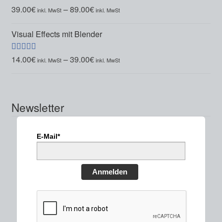
39.00
€
–
89.00
€
Bewertet mit
5.00
von 5
Visual Effects mit Blender
14.00
€
–
39.00
€
Bewertet mit
5.00
von 5
Newsletter
E-Mail*
Anmelden