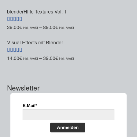
5.00
von 5
blenderHilfe Textures Vol. 1
39.00
€
–
89.00
€
Bewertet mit
5.00
von 5
Visual Effects mit Blender
14.00
€
–
39.00
€
Bewertet mit
5.00
von 5
Newsletter
E-Mail*
Anmelden