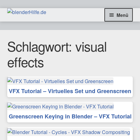
Zur
Zum
Menü
Navigation
Inhalt
springen
springen
freie Tutorials
Schlagwort:
visual
Blog & Infos
effects
Coaching & Aufträge
Kontakt
VFX Tutorial – Virtuelles Set und Greenscreen
SHOP
Greenscreen Keying in Blender – VFX Tutorial