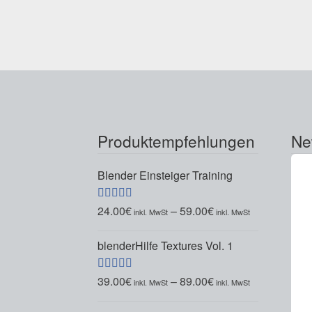
Produktempfehlungen
Ne
Blender Einsteiger Training
24.00
€
–
59.00
€
Bewertet mit
5.00
von 5
blenderHilfe Textures Vol. 1
39.00
€
–
89.00
€
Bewertet mit
5.00
von 5