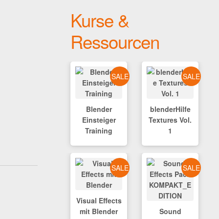
Kurse &
Ressourcen
SALE
SALE
Blender
blenderHilfe
Einsteiger
Textures Vol.
Training
1
SALE
SALE
Visual Effects
mit Blender
Sound