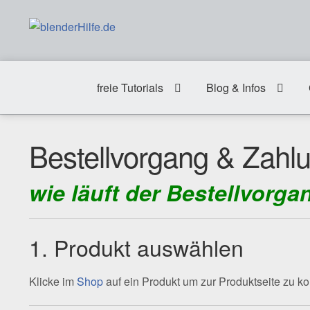
Zur
Zum
Navigation
Inhalt
springen
springen
freie Tutorials
Blog & Infos
Bestellvorgang & Zahl
wie läuft der Bestellvorga
1. Produkt auswählen
Klicke im
Shop
auf ein Produkt um zur Produktseite zu 