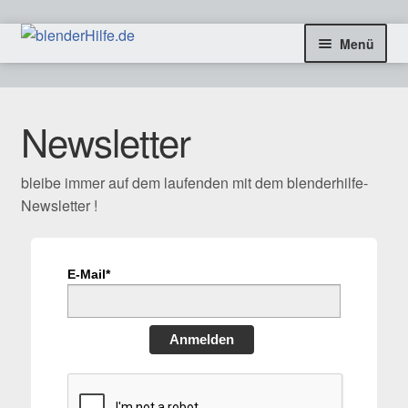
Zur
Zum
Menü
Navigation
Inhalt
springen
springen
freie Tutorials
Newsletter
Blog & Infos
bleibe immer auf dem laufenden mit dem blenderhilfe-
Coaching & Aufträge
Newsletter !
Kontakt
E-Mail*
SHOP
Anmelden