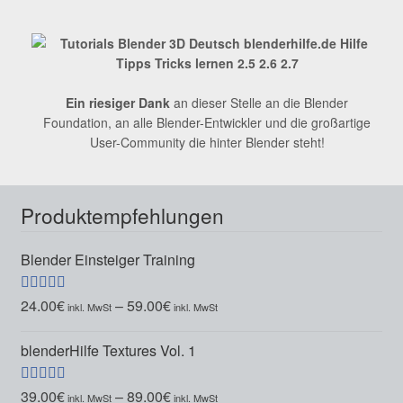
Ein riesiger Dank
an dieser Stelle an die Blender
Foundation, an alle Blender-Entwickler und die großartige
User-Community die hinter Blender steht!
Produktempfehlungen
Blender Einsteiger Training
24.00
€
–
59.00
€
Bewertet mit
5.00
von 5
blenderHilfe Textures Vol. 1
39.00
€
–
89.00
€
Bewertet mit