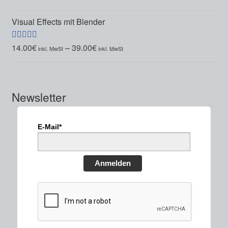
5.00
von 5
Visual Effects mit Blender
14.00
€
–
39.00
€
Bewertet mit
5.00
von 5
Newsletter
E-Mail*
Anmelden