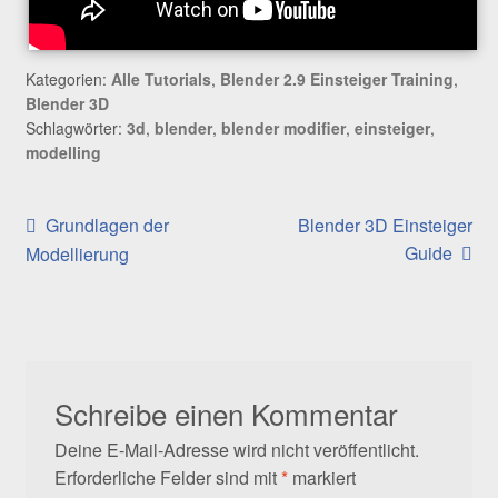
Kategorien:
Alle Tutorials
,
Blender 2.9 Einsteiger Training
,
Blender 3D
Schlagwörter:
3d
,
blender
,
blender modifier
,
einsteiger
,
modelling
Beitragsnavigation
Vorheriger
Nächster
Grundlagen der
Blender 3D Einsteiger
Beitrag:
Beitrag:
Guide
Modellierung
Schreibe einen Kommentar
Deine E-Mail-Adresse wird nicht veröffentlicht.
Erforderliche Felder sind mit
*
markiert