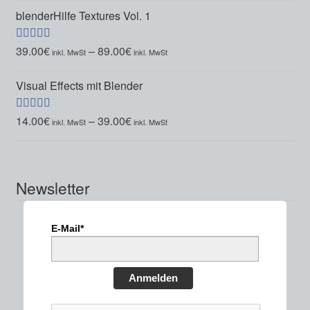
blenderHilfe Textures Vol. 1
39.00
€
–
89.00
€
Bewertet mit
5.00
von 5
Visual Effects mit Blender
14.00
€
–
39.00
€
Bewertet mit
5.00
von 5
Newsletter
E-Mail*
Anmelden