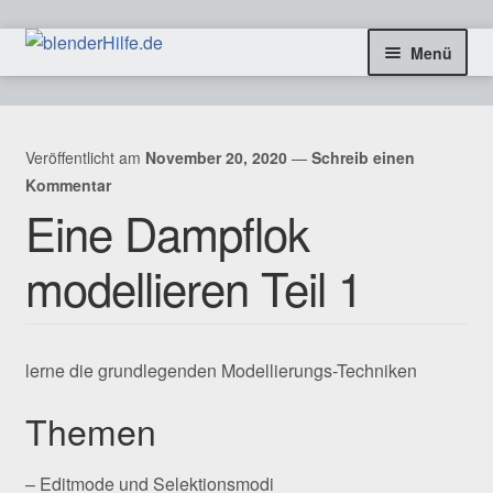
Zur
Zum
Menü
Navigation
Inhalt
springen
springen
freie Tutorials
Veröffentlicht am
November 20, 2020
—
Schreib einen
Blog & Infos
Kommentar
Eine Dampflok
Coaching & Aufträge
modellieren Teil 1
Kontakt
SHOP
lerne die grundlegenden Modellierungs-Techniken
Themen
– Editmode und Selektionsmodi