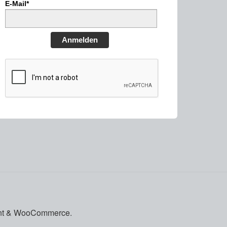
E-Mail*
Anmelden
front & WooCommerce
.