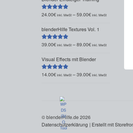
24.00
€
–
59.00
€
Bewertet mit
5.00
von 5
blenderHilfe Textures Vol. 1
39.00
€
–
89.00
€
Bewertet mit
5.00
von 5
Visual Effects mit Blender
14.00
€
–
39.00
€
Bewertet mit
5.00
von 5
© blenderHilfe.de 2026
Datenschutzerklärung
Erstellt mit Store