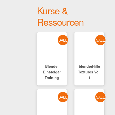
Kurse &
Ressourcen
SALE
SALE
Blender
blenderHilfe
Einsteiger
Textures Vol.
Training
1
SALE
SALE