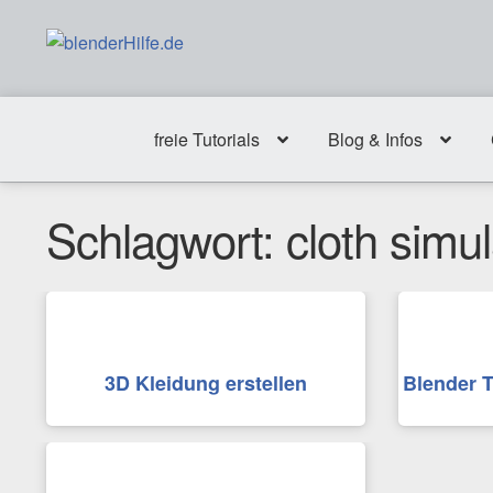
Zur
Zum
Navigation
Inhalt
springen
springen
freie Tutorials
Blog & Infos
Schlagwort:
cloth simul
3D Kleidung erstellen
Blender T