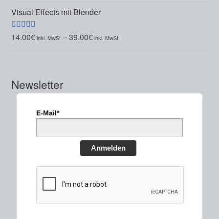
Visual Effects mit Blender
14.00
€
–
39.00
€
Bewertet mit
5.00
von 5
Newsletter
E-Mail*
Anmelden