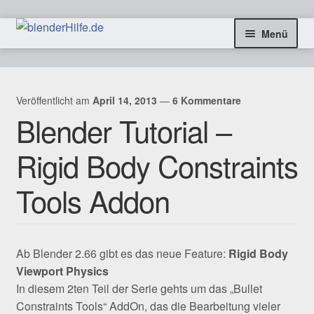
Zur
Zum
Menü
Navigation
Inhalt
springen
springen
freie Tutorials
Veröffentlicht am
April 14, 2013
—
6 Kommentare
Blog & Infos
Blender Tutorial –
Coaching & Aufträge
Rigid Body Constraints
Kontakt
Tools Addon
SHOP
Ab Blender 2.66 gibt es das neue Feature:
Rigid Body
Viewport Physics
In diesem 2ten Teil der Serie gehts um das „Bullet
Constraints Tools“ AddOn, das die Bearbeitung vieler