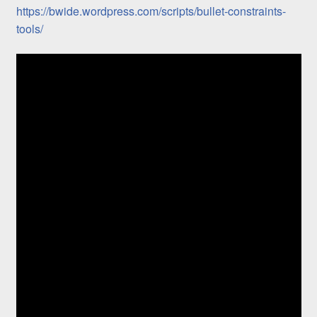
https://bwide.wordpress.com/scripts/bullet-constraints-
tools/