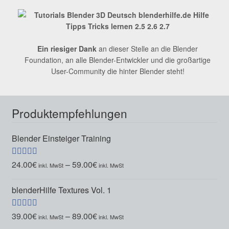
Ein riesiger Dank
an dieser Stelle an die Blender
Foundation, an alle Blender-Entwickler und die großartige
User-Community die hinter Blender steht!
Produktempfehlungen
Blender Einsteiger Training
24.00
€
–
59.00
€
Bewertet mit
5.00
von 5
blenderHilfe Textures Vol. 1
39.00
€
–
89.00
€
Bewertet mit
5.00
von 5