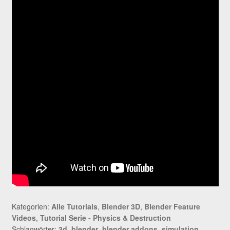
Kategorien:
Alle Tutorials
,
Blender 3D
,
Blender Feature
Videos
,
Tutorial Serie - Physics & Destruction
Schlagwörter:
3d
,
blender
,
blender addons
,
simulation
,