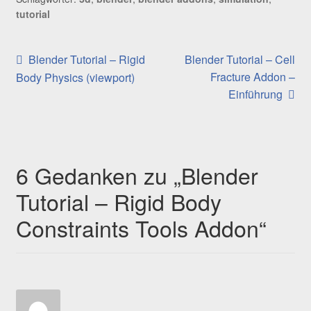
tutorial
Beitragsnavigation
Vorheriger
Nächster
Blender Tutorial – Rigid
Blender Tutorial – Cell
Beitrag:
Beitrag:
Fracture Addon –
Body Physics (viewport)
Einführung
6 Gedanken zu „
Blender
Tutorial – Rigid Body
Constraints Tools Addon
“