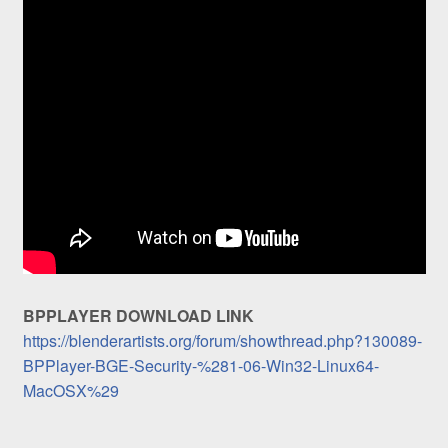
BPPLAYER DOWNLOAD LINK
https://blenderartists.org/forum/showthread.php?130089-
BPPlayer-BGE-Security-%281-06-Win32-Linux64-
MacOSX%29