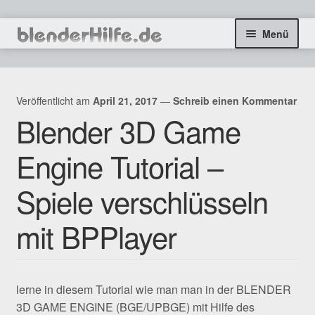
Zur
Zum
Menü
Navigation
Inhalt
springen
springen
freie Tutorials
Veröffentlicht am
April 21, 2017
—
Schreib einen Kommentar
Blog & Infos
Blender 3D Game
Coaching & Aufträge
Engine Tutorial –
Kontakt
Spiele verschlüsseln
SHOP
mit BPPlayer
lerne in diesem Tutorial wie man man in der BLENDER
3D GAME ENGINE (BGE/UPBGE) mit Hilfe des