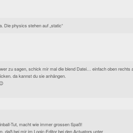
a. Die physics stehen auf „static“
wer zu sagen, schick mir mal die blend Datei… einfach oben rechts 
licken. da kannst du sie anhängen.
😉
Pinball-Tut, macht wie immer grossen Spaß!
m, daß bei mir im Logic-Editor bei den Actuators unter