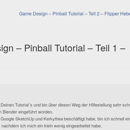
Nächster
Game Design – Pinball Tutorial – Teil 2 – Flipper Heb
Beitrag:
n – Pinball Tutorial – Teil 1 –
 Deinen Tutorial´s und bin über diesen Weg der Hilfestellung sehr schn
 Blender eingeführt worden.
 Google SketchUp und Kerkythea beschäftigt habe, bin ich schnell ei
 nachdem ich mich ein klein wenig eingearbeitet habe.