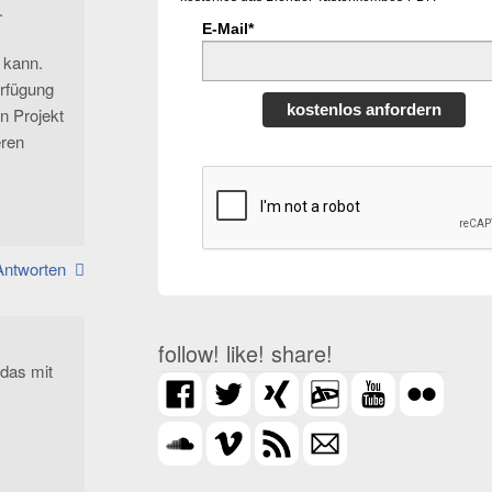
.
E-Mail*
 kann.
erfügung
kostenlos anfordern
n Projekt
eren
Antworten
follow! like! share!
 das mit