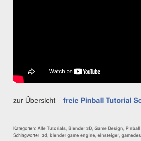
zur Übersicht –
freie Pinball Tutorial S
Kategorien:
Alle Tutorials
,
Blender 3D
,
Game Design
,
Pinball
Schlagwörter:
3d
,
blender game engine
,
einsteiger
,
gamedes