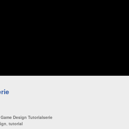
erie
 Game Design Tutorialserie
ign
,
tutorial