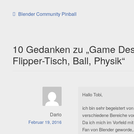
Beitragsnavigation
Vorheriger
Blender Community Pinball
Beitrag:
10 Gedanken zu „
Game Desig
Flipper-Tisch, Ball, Physik
“
Hallo Tobi,
ich bin sehr begeistert von
Dario
verschiedene Bereiche von
Februar 19, 2016
Da ich mich im Vorfeld mit
Fan von Blender geworde,.