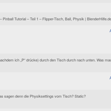
inball Tutorial – Teil 1 – Flipper-Tisch, Ball, Physik | BlenderHilfe.d
t (nachdem ich „P“ drücke) durch den Tisch durch nach unten. Was ma
was sagen denn die Physiksettings vom Tisch? Static?