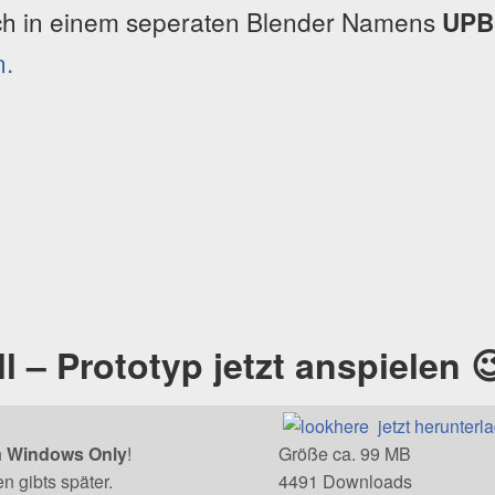
och in einem seperaten Blender Namens
UPB
n.
 – Prototyp jetzt anspielen 
a
jetzt herunterl
h
Windows Only
!
Größe ca. 99 MB
n gibts später.
4491
Downloads