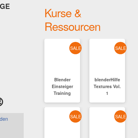
GE
Kurse &
Ressourcen
SALE
SALE
Blender
blenderHilfe
Einsteiger
Textures Vol.
Training
1

SALE
SALE
aden