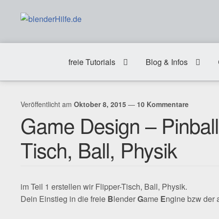
Zur
Zum
Navigation
Inhalt
springen
springen
freie Tutorials
Blog & Infos
Veröffentlicht am
Oktober 8, 2015
—
10 Kommentare
Game Design – Pinball T
Tisch, Ball, Physik
im Teil 1 erstellen wir Flipper-Tisch, Ball, Physik.
Dein Einstieg in die freie
B
lender
G
ame
E
ngine bzw der