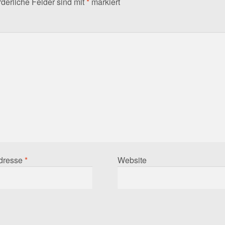
derliche Felder sind mit
*
markiert
Adresse
*
Website