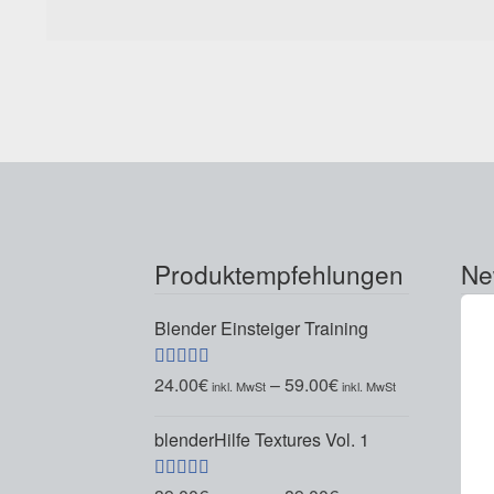
Produktempfehlungen
Ne
Blender Einsteiger Training
24.00
€
–
59.00
€
Bewertet mit
5.00
von 5
blenderHilfe Textures Vol. 1
Bewertet mit