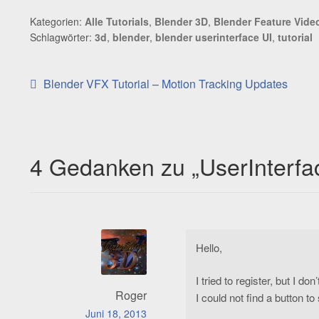
Kategorien:
Alle Tutorials
,
Blender 3D
,
Blender Feature Vide
Schlagwörter:
3d
,
blender
,
blender userinterface UI
,
tutorial
Beitragsnavigation
Vorheriger
Blender VFX Tutorial – Motion Tracking Updates
Beitrag:
4 Gedanken zu „
UserInterf
Hello,
I tried to register, but I d
Roger
I could not find a button to
Juni 18, 2013