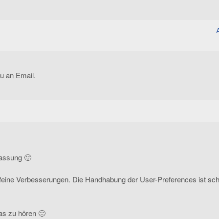
ou an Email.
assung 🙂
ig feine Verbesserungen. Die Handhabung der User-Preferences ist sc
as zu hören 🙂