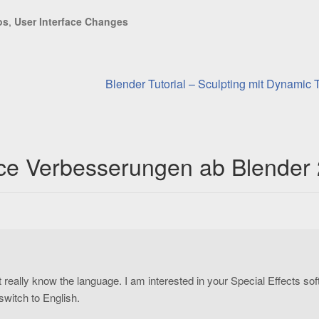
os
,
User Interface Changes
Nächster
Blender Tutorial – Sculpting mit Dynamic
Beitrag:
ace Verbesserungen ab Blender 
on’t really know the language. I am interested in your Special Effects so
 switch to English.