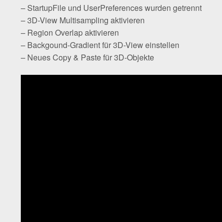
– StartupFile und UserPreferences wurden getrennt
– 3D-View Multisampling aktivieren
– Region Overlap aktivieren
– Backgound-Gradient für 3D-View einstellen
– Neues Copy & Paste für 3D-Objekte