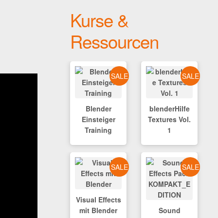
Kurse &
Ressourcen
SALE
SALE
Blender
blenderHilfe
Einsteiger
Textures Vol.
Training
1
SALE
SALE
Visual Effects
mit Blender
Sound