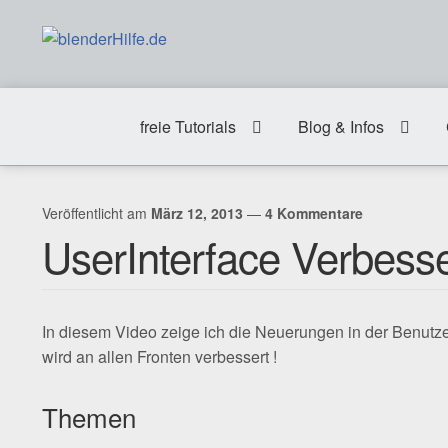
Zur
Zum
Navigation
Inhalt
springen
springen
freie Tutorials
Blog & Infos
Veröffentlicht am
März 12, 2013
—
4 Kommentare
UserInterface Verbess
In diesem Video zeige ich die Neuerungen in der Benutze
wird an allen Fronten verbessert !
Themen