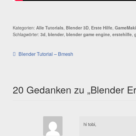
Kategorien:
Alle Tutorials
,
Blender 3D
,
Erste Hilfe
,
GameMaki
Schlagwörter:
3d
,
blender
,
blender game engine
,
erstehilfe
,
Beitragsnavigation
Vorheriger
Blender Tutorial – Bmesh
Beitrag:
20 Gedanken zu „
Blender Er
hi tobi,