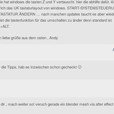
e hat windows die tasten Z und Y vertauscht. hier die abhilfe dafür. 
prich das UK tastaturlayout von windows. START-SYSTEMSTEUER
STATUR ÄNDERN … nach manchen updates taucht es aber wiede
 ist die tastenfunktion für das umschalten zu änder denn standard ist
+ALT.
fen liebe grüße aus dem osten , Andy
 die Tipps, hab es inzwischen schon gecheckt 🙂
 dir , mach weiter so! veruch gerade ein blender mesh via after effect 