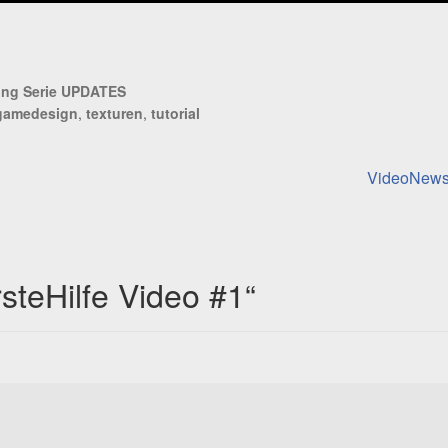
ng Serie UPDATES
gamedesign
,
texturen
,
tutorial
Nächster
VideoNewsl
Beitrag:
steHilfe Video #1
“