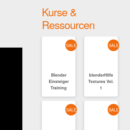
Kurse &
Ressourcen
SALE
SALE
Blender
blenderHilfe
Einsteiger
Textures Vol.
Training
1
SALE
SALE