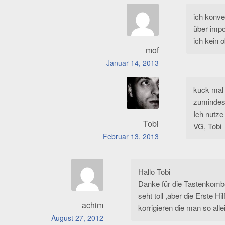
ich konver
über impo
ich kein 
mof
Januar 14, 2013
kuck mal 
zumindest
Ich nutze 
Tobi
VG, Tobi
Februar 13, 2013
Hallo Tobi
Danke für die Tastenkombos
seht toll ,aber die Erste 
achim
korrigieren die man so all
August 27, 2012