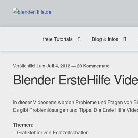
Zur
Zum
Navigation
Inhalt
springen
springen
freie Tutorials
Blog & Infos
Veröffentlicht am
Juli 4, 2012
—
20 Kommentare
Blender ErsteHilfe Vid
In dieser Videoserie werden Probleme und Fragen von B
Es gibt Problemlösungen und Tipps. Die Erste Hilfe Video
Themen:
– Grafikfehler von Echtzeitschatten