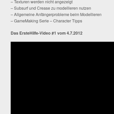
– Texturen werden nicht angezeigt
– Subsurf und Crease zu modellieren nutzen
– Allgemeine Anfängerprobleme beim Modellieren
– GameMaking Serie – Character Tipps
Das ErsteHilfe-Video #1 vom 4.7.2012