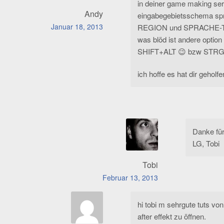
in deiner game making seri
Andy
eingabegebietsschema s
Januar 18, 2013
REGION und SPRACHE-TA
was blöd ist andere option
SHIFT+ALT 😉 bzw STRG
ich hoffe es hat dir gehol
Danke für
LG, Tobi
Tobi
Februar 13, 2013
hi tobi m sehrgute tuts von
after effekt zu öffnen.