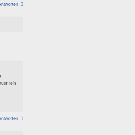
Antworten
m
auer rein
Antworten