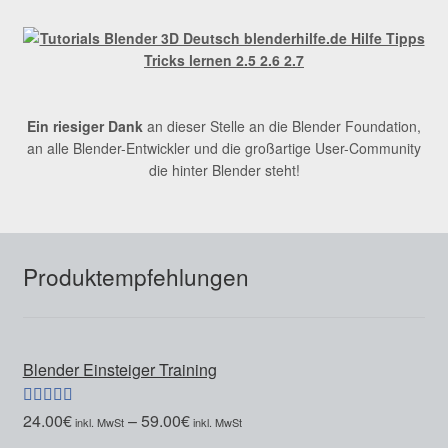
Ein riesiger Dank
an dieser Stelle an die Blender Foundation,
an alle Blender-Entwickler und die großartige User-Community
die hinter Blender steht!
Produktempfehlungen
Blender Einsteiger Training
24.00
€
–
59.00
€
Bewertet mit
5.00
von 5