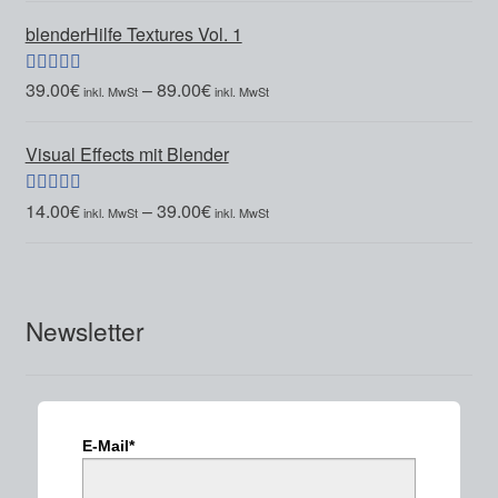
blenderHilfe Textures Vol. 1
39.00
€
–
89.00
€
Bewertet mit
5.00
von 5
Visual Effects mit Blender
14.00
€
–
39.00
€
Bewertet mit
5.00
von 5
Newsletter
E-Mail*