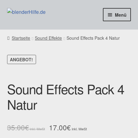
Zur
Zum
Menü
Navigation
Inhalt
springen
springen
freie Tutorials
Startseite
Sound Effekte
Sound Effects Pack 4 Natur
Blog & Infos
ANGEBOT!
Coaching & Aufträge
Kontakt
Sound Effects Pack 4
SHOP
Natur
35.00
€
17.00
€