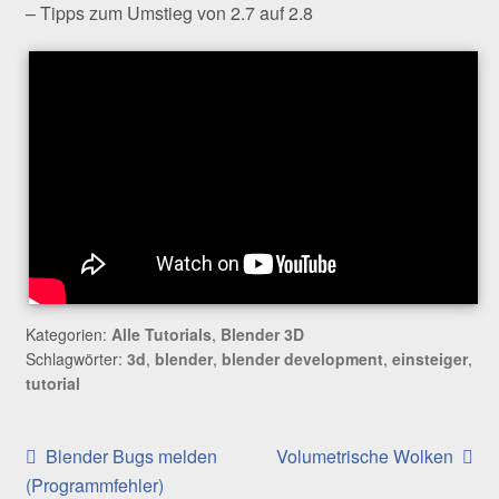
– Tipps zum Umstieg von 2.7 auf 2.8
Kategorien:
Alle Tutorials
,
Blender 3D
Schlagwörter:
3d
,
blender
,
blender development
,
einsteiger
,
tutorial
Beitragsnavigation
Vorheriger
Nächster
Blender Bugs melden
Volumetrische Wolken
Beitrag:
Beitrag:
(Programmfehler)