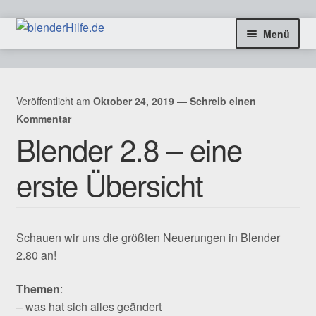
Zur
Zum
Menü
Navigation
Inhalt
springen
springen
freie Tutorials
Veröffentlicht am
Oktober 24, 2019
—
Schreib einen
Blog & Infos
Kommentar
Blender 2.8 – eine
Coaching & Aufträge
erste Übersicht
Kontakt
SHOP
Schauen wir uns die größten Neuerungen in Blender
2.80 an!
Themen
:
– was hat sich alles geändert