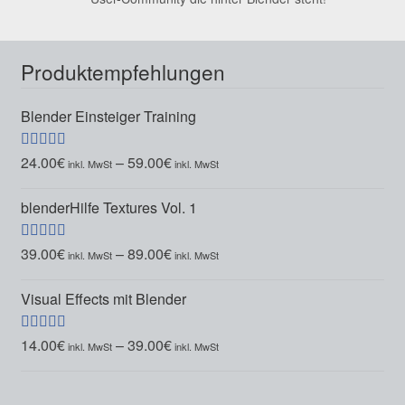
Produktempfehlungen
Blender Einsteiger Training
24.00
€
–
59.00
€
Bewertet mit
5.00
von 5
blenderHilfe Textures Vol. 1
39.00
€
–
89.00
€
Bewertet mit
5.00
von 5
Visual Effects mit Blender
14.00
€
–
39.00
€
Bewertet mit
5.00
von 5