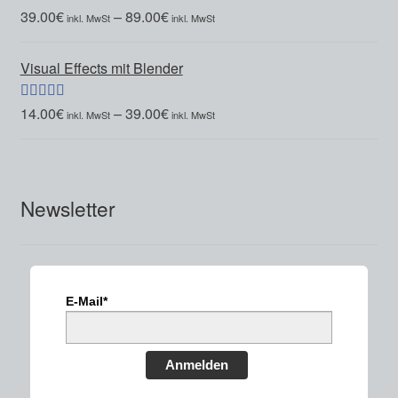
39.00
€
–
89.00
€
Bewertet mit
5.00
von 5
Visual Effects mit Blender
14.00
€
–
39.00
€
Bewertet mit
5.00
von 5
Newsletter
E-Mail*
Anmelden