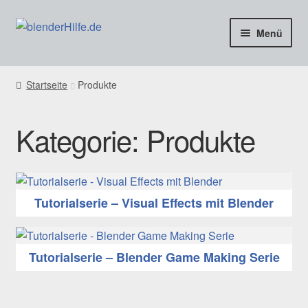
Zur
Zum
Menü
Navigation
Inhalt
springen
springen
freie Tutorials
Startseite
Produkte
Blog & Infos
Kategorie:
Produkte
Coaching & Aufträge
Kontakt
Tutorialserie – Visual Effects mit Blender
SHOP
Tutorialserie – Blender Game Making Serie